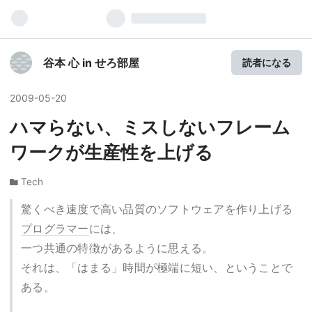
谷本 心 in せろ部屋
読者になる
2009
-
05
-
20
ハマらない、ミスしないフレーム
ワークが生産性を上げる
Tech
驚くべき速度で高い品質のソフトウェアを作り上げる
プログラマー
には、
一つ共通の特徴があるように思える。
それは、「はまる」時間が極端に短い、ということで
ある。